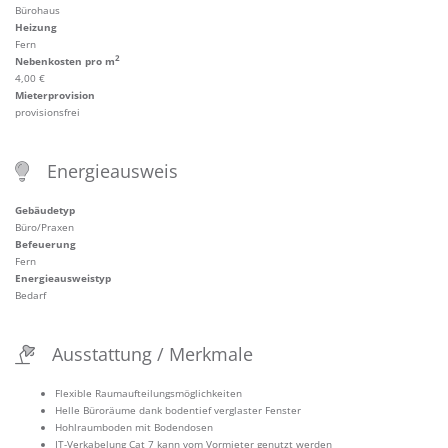
Bürohaus
Heizung
Fern
2
Nebenkosten pro m
4,00 €
Mieterprovision
provisionsfrei
Energieausweis
Gebäudetyp
Büro/Praxen
Befeuerung
Fern
Energieausweistyp
Bedarf
Ausstattung / Merkmale
Flexible Raumaufteilungsmöglichkeiten
Helle Büroräume dank bodentief verglaster Fenster
Hohlraumboden mit Bodendosen
IT-Verkabelung Cat 7 kann vom Vormieter genutzt werden