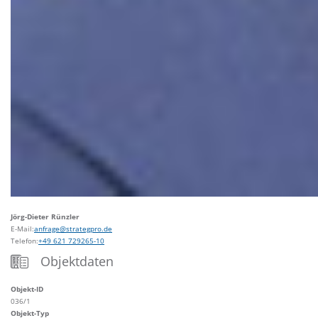
Jörg-Dieter Rünzler
E-Mail:
anfrage@strategpro.de
Telefon:
+49 621 729265-10
Objektdaten
Objekt-ID
036/1
Objekt-Typ