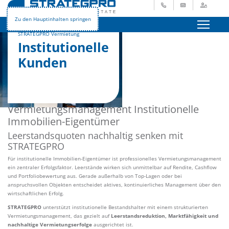
+49 621 729 265 - 0
info@strategpro.
Login
Zu den Hauptinhalten springen
Menü
STRATEGPRO Vermietung
Institutionelle
Kunden
Vermietungsmanagement Institutionelle
Immobilien-Eigentümer
Leerstandsquoten nachhaltig senken mit
STRATEGPRO
Für institutionelle Immobilien-Eigentümer ist professionelles Vermietungsmanagement
ein zentraler Erfolgsfaktor. Leerstände wirken sich unmittelbar auf Rendite, Cashflow
und Portfoliobewertung aus. Gerade außerhalb von Top-Lagen oder bei
anspruchsvollen Objekten entscheidet aktives, kontinuierliches Management über den
wirtschaftlichen Erfolg.
STRATEGPRO
unterstützt institutionelle Bestandshalter mit einem strukturierten
Vermietungsmanagement, das gezielt auf
Leerstandsreduktion, Marktfähigkeit und
nachhaltige Vermietungserfolge
ausgerichtet ist.