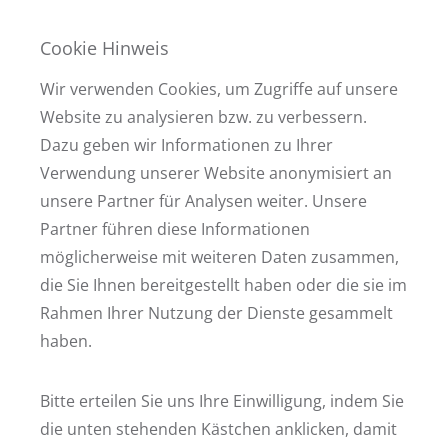
Regionale Abdeckung unseres
Vermietungsmanagements
Cookie Hinweis
Diesen Service bieten wir aktuell für institutionelle Kunden in folgenden Märkten an:
Mannheim
Wir verwenden Cookies, um Zugriffe auf unsere
Heidelberg
Website zu analysieren bzw. zu verbessern.
Ludwigshafen
Metropolregion Rhein-Neckar
Dazu geben wir Informationen zu Ihrer
Unsere regionale Präsenz ermöglicht kurze Reaktionszeiten, persönliche
Verwendung unserer Website anonymisiert an
Objektkenntnis und realistische Markteinschätzungen.
unsere Partner für Analysen weiter. Unsere
Partner führen diese Informationen
Ihr Partner für nachhaltige Leerstandsreduktion
möglicherweise mit weiteren Daten zusammen,
STRATEGPRO unterstützt institutionelle Immobilien-Eigentümer dabei,
Vermietungsprozesse aktiv zu steuern, Leerstände zu reduzieren und Immobilien
die Sie Ihnen bereitgestellt haben oder die sie im
dauerhaft marktfähig zu halten. Mit lokaler Expertise, strukturiertem Vorgehen und
Rahmen Ihrer Nutzung der Dienste gesammelt
klarer Kommunikation.
Gerne erläutern wir Ihnen unser Vermietungsmanagement in einem persönlichen
haben.
Gespräch.
Jetzt Kontakt mit uns aufnehmen
Bitte erteilen Sie uns Ihre Einwilligung, indem Sie
die unten stehenden Kästchen anklicken, damit
Fußzeile der Webseite
Adresse