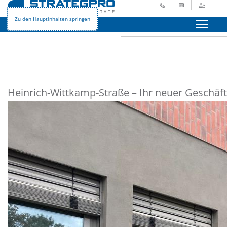
+49 621 729 265 - 0
info@strategpro.
Login
STRATEGPRO
Immobilienangebote
Gewerbeimmobilien
Zu den Hauptinhalten springen
Menü
Heinrich-Wittkamp-Straße – Ihr neuer Geschäfts