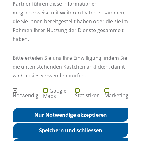
Partner führen diese Informationen
möglicherweise mit weiteren Daten zusammen,
Ich bin damit einverstanden, dass meine oben genannten Daten für den Zeitraum de
Diese Einwilligung kann ich jederzeit mit Wirkung für die Zukunft widerrufen, indem
die Sie Ihnen bereitgestellt haben oder die sie im
* Zur Bearbeitung Ihrer Anfrage müssen alle mit einem Sternchen markierten Felder ausge
Rahmen Ihrer Nutzung der Dienste gesammelt
ABSCHICKEN
haben.
Bitte erteilen Sie uns Ihre Einwilligung, indem Sie
die unten stehenden Kästchen anklicken, damit
Fußzeile der Webseite
Adresse
wir Cookies verwenden dürfen.
STRATEGPRO Real Estate GmbH
Hauptstraße 161
68259 Mannheim
Google
Kontakt
Notwendig
Statistiken
Marketing
Maps
info@strategpro.de
+49 621 729 265 - 0
Nur Notwendige akzeptieren
Social Media
Speichern und schliessen
Strategpro in Ihrer Nähe
Gewerbeimmobilien Mannheim