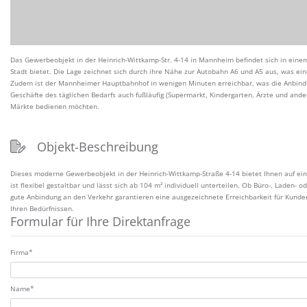
Das Gewerbeobjekt in der Heinrich-Wittkamp-Str. 4-14 in Mannheim befindet sich in ein
Stadt bietet. Die Lage zeichnet sich durch ihre Nähe zur Autobahn A6 und A5 aus, was ein
Zudem ist der Mannheimer Hauptbahnhof in wenigen Minuten erreichbar, was die Anbindun
Geschäfte des täglichen Bedarfs auch fußläufig (Supermarkt, Kindergarten, Ärzte und ande
Märkte bedienen möchten.
Objekt-Beschreibung
Dieses moderne Gewerbeobjekt in der Heinrich-Wittkamp-Straße 4-14 bietet Ihnen auf ein
ist flexibel gestaltbar und lässt sich ab 104 m² individuell unterteilen. Ob Büro-, Laden- o
gute Anbindung an den Verkehr garantieren eine ausgezeichnete Erreichbarkeit für Kunden 
Ihren Bedürfnissen.
Formular für Ihre Direktanfrage
Zulassung*
Firma*
Name*