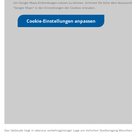
Um Google Maps-Einbindungen nutzen zu können, stimmen Sie bitte dem Austausch 
"Google Maps" in den Einstellungen der Cookies erlauben.
Cookie-Einstellungen anpassen
Das Gebäude liegt in überaus verkehrsgünstiger Lage am östlichen Stadteingang Mannheim