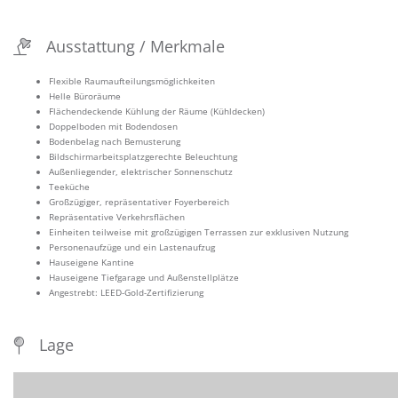
Ausstattung / Merkmale
Flexible Raumaufteilungsmöglichkeiten
Helle Büroräume
Flächendeckende Kühlung der Räume (Kühldecken)
Doppelboden mit Bodendosen
Bodenbelag nach Bemusterung
Bildschirmarbeitsplatzgerechte Beleuchtung
Außenliegender, elektrischer Sonnenschutz
Teeküche
Großzügiger, repräsentativer Foyerbereich
Repräsentative Verkehrsflächen
Einheiten teilweise mit großzügigen Terrassen zur exklusiven Nutzung
Personenaufzüge und ein Lastenaufzug
Hauseigene Kantine
Hauseigene Tiefgarage und Außenstellplätze
Angestrebt: LEED-Gold-Zertifizierung
Lage