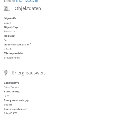
Telefon:
+49 621 729265-10
Objektdaten
Objekt-ID
659/1
Objekt-Typ
Bürohaus
Heizung
Fern
2
Nebenkosten pro m
3,50 €
Mieterprovision
provisionsfrei
Energieausweis
Gebäudetyp
Büro/Praxen
Befeuerung
Fern
Energieausweistyp
Bedarf
Energieverbrauch
154,60 kWh