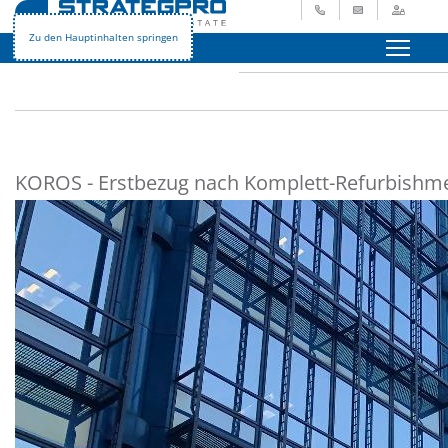
+49 621 729 265 - 0
info@strategpro.
Login
STRATEGPRO
Immobilienangebote
Gewerbeimmobilien
Zu den Hauptinhalten springen
Menü
KOROS - Erstbezug nach Komplett-Refurbishm