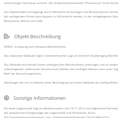
achtminütiger Fahrtdauer erreicht. Die Straßenbahnhaltestelle "Planetarium" (Linie 6a) 
Das Objektumfeld wird geprägt durch öffentliche Grünanlagen und Bürostandorten namh
der umliegenden Firmen kann bequem zu Fuß erreicht werden. In der nahegelegenen Schwe
Restaurants, Bistros und Cafés.
Objekt-Beschreibung
KOROS - Erstbezug nach Komplett-Refurbishment
Das imposnate Gebäude liegt in werbewirksamer Lage am östlichen Stadteingang Mannh
Das Gebäude wird aktuell einem umfangreichen Refurbishment unterzogen und an moder
außenliegender, elektrischer Sonnenschutz) bleiben den künftigen Mietern auch unter Zug
Wahl der Ausstattungsdetails.
Überzeugen Sie sich im Rahmen einer Besichtigung von einem Gebäude das künftig Maßst
Sonstige Informationen
Für diese Liegenschaft liegt ein Bedarfsausweis vom 18.11.2013 vom Eigentümer/Vermiete
Die wesentlichen Energieträger der Liegenschaft sind Fernwärme, Strom.
Der Energieverbrauchskennwert, bzw. Endenergiebedarf beträgt 154,60 kWh/(m²*a).