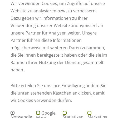
Wir verwenden Cookies, um Zugriffe auf unsere
Website zu analysieren bzw. zu verbessern.
Wohnort
Dazu geben wir Informationen zu Ihrer
Verwendung unserer Website anonymisiert an
Ihre Nachricht
unsere Partner für Analysen weiter. Unsere
Partner führen diese Informationen
möglicherweise mit weiteren Daten zusammen,
Ich bin damit einverstanden, dass meine oben genannten Daten für den Zeitraum de
Diese Einwilligung kann ich jederzeit mit Wirkung für die Zukunft widerrufen, indem
die Sie Ihnen bereitgestellt haben oder die sie im
* Zur Bearbeitung Ihrer Anfrage müssen alle mit einem Sternchen markierten Felder ausge
Rahmen Ihrer Nutzung der Dienste gesammelt
ABSCHICKEN
haben.
Bitte erteilen Sie uns Ihre Einwilligung, indem Sie
die unten stehenden Kästchen anklicken, damit
Fußzeile der Webseite
Adresse
wir Cookies verwenden dürfen.
STRATEGPRO Real Estate GmbH
Hauptstraße 161
68259 Mannheim
Google
Kontakt
Notwendig
Statistiken
Marketing
Maps