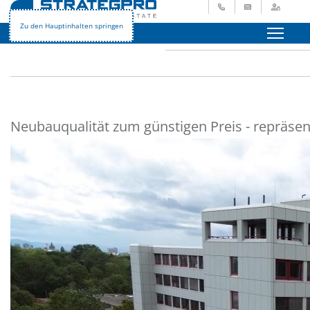
+49 621 729 265 - 0
info@strategpro.
Login
STRATEGPRO
Immobilienangebote
Gewerbeimmobilien
Zu den Hauptinhalten springen
Menü
Neubauqualität zum günstigen Preis - repräsen