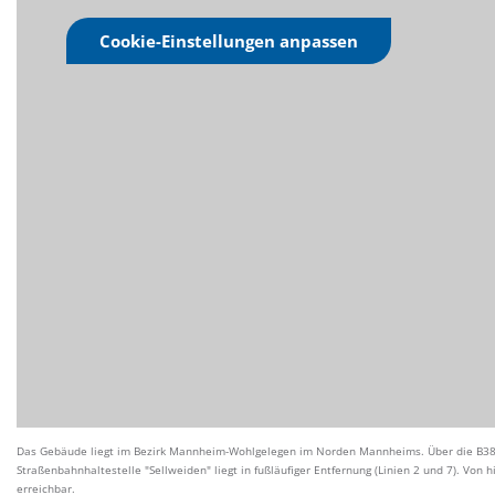
Cookie-Einstellungen anpassen
Das Gebäude liegt im Bezirk Mannheim-Wohlgelegen im Norden Mannheims. Über die B38/B
Straßenbahnhaltestelle "Sellweiden" liegt in fußläufiger Entfernung (Linien 2 und 7). Vo
erreichbar.