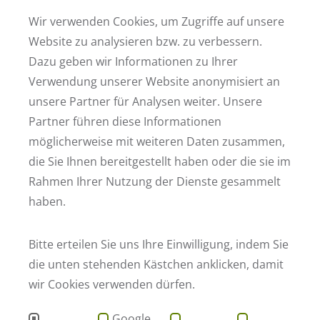
PLZ
Wir verwenden Cookies, um Zugriffe auf unsere
Website zu analysieren bzw. zu verbessern.
Wohnort
Dazu geben wir Informationen zu Ihrer
Verwendung unserer Website anonymisiert an
Ihre Nachricht
unsere Partner für Analysen weiter. Unsere
Partner führen diese Informationen
möglicherweise mit weiteren Daten zusammen,
Ich bin damit einverstanden, dass meine oben genannten Daten für den Zeitraum de
Diese Einwilligung kann ich jederzeit mit Wirkung für die Zukunft widerrufen, indem
die Sie Ihnen bereitgestellt haben oder die sie im
* Zur Bearbeitung Ihrer Anfrage müssen alle mit einem Sternchen markierten Felder ausge
Rahmen Ihrer Nutzung der Dienste gesammelt
ABSCHICKEN
haben.
Bitte erteilen Sie uns Ihre Einwilligung, indem Sie
die unten stehenden Kästchen anklicken, damit
Fußzeile der Webseite
Adresse
wir Cookies verwenden dürfen.
STRATEGPRO Real Estate GmbH
Hauptstraße 161
68259 Mannheim
Google