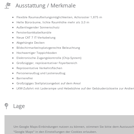
Ausstattung / Merkmale
Flexible Raumaufteilungsmöglichkeiten, Achsraster 1,875 m
Helle Büroräume, lichte Raumhöhe mehr als 3,0 m
Außenliegender Sonnenschutz
Fensterbankkabelkanäle
Neue CAT 7 IT-Verkabelung
Abgehängte Decken
Bildschirmarbeitsplatzgerechte Beleuchtung
Hochwertiger Teppichboden
Elektronische Zugangskontrolle (Chip-System)
Großzügiger, repräsentativer Foyerbereich
Repräsentative Verkehrsflächen
Personenaufzug und Lastenaufzug
Barrierefrei
Großzügiges Stellplatzangebot auf dem Areal
LKW-Zufahrt mit Laderampe und Hebebühne auf der Gebäuderückseite zur Andie
Lage
Um Google Maps-Einbindungen nutzen zu können, stimmen Sie bitte dem Austausch 
"Google Maps" in den Einstellungen der Cookies erlauben.