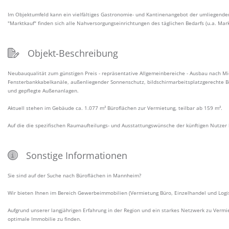
Im Objektumfeld kann ein vielfältiges Gastronomie- und Kantinenangebot der umliegend
"Marktkauf" finden sich alle Nahversorgungseinrichtungen des täglichen Bedarfs (u.a. Mark
Objekt-Beschreibung
Neubauqualität zum günstigen Preis - repräsentative Allgemeinbereiche - Ausbau nach M
Fensterbankkabelkanäle, außenliegender Sonnenschutz, bildschirmarbeitsplatzgerechte Be
und gepflegte Außenanlagen.
Aktuell stehen im Gebäude ca. 1.077 m² Büroflächen zur Vermietung, teilbar ab 159 m².
Auf die die spezifischen Raumaufteilungs- und Ausstattungswünsche der künftigen Nutz
Sonstige Informationen
Sie sind auf der Suche nach Büroflächen in Mannheim?
Wir bieten Ihnen im Bereich Gewerbeimmobilien (Vermietung Büro, Einzelhandel und Logisti
Aufgrund unserer langjährigen Erfahrung in der Region und ein starkes Netzwerk zu Vermie
optimale Immobilie zu finden.