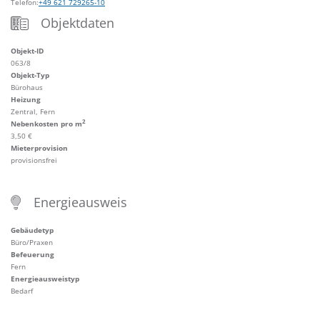
Telefon:
+49 621 729265-10
Objektdaten
Objekt-ID
063/8
Objekt-Typ
Bürohaus
Heizung
Zentral, Fern
2
Nebenkosten pro m
3,50 €
Mieterprovision
provisionsfrei
Energieausweis
Gebäudetyp
Büro/Praxen
Befeuerung
Fern
Energieausweistyp
Bedarf