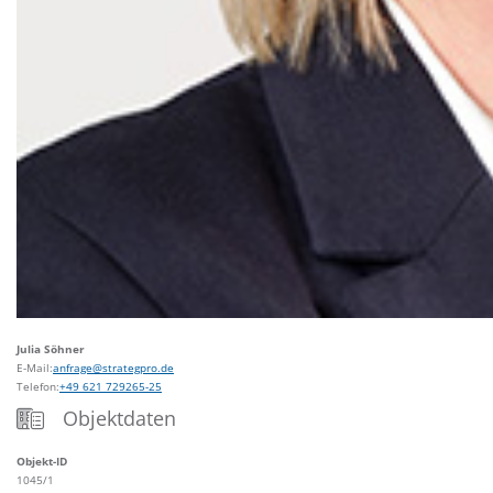
Julia Söhner
E-Mail:
anfrage@strategpro.de
Telefon:
+49 621 729265-25
Objektdaten
Objekt-ID
1045/1