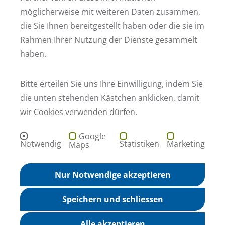
möglicherweise mit weiteren Daten zusammen,
Ich bin damit einverstanden, dass meine oben genannten Daten für den Zeitraum de
Diese Einwilligung kann ich jederzeit mit Wirkung für die Zukunft widerrufen, indem
die Sie Ihnen bereitgestellt haben oder die sie im
* Zur Bearbeitung Ihrer Anfrage müssen alle mit einem Sternchen markierten Felder ausge
Rahmen Ihrer Nutzung der Dienste gesammelt
ABSCHICKEN
haben.
Bitte erteilen Sie uns Ihre Einwilligung, indem Sie
die unten stehenden Kästchen anklicken, damit
Fußzeile der Webseite
Adresse
wir Cookies verwenden dürfen.
STRATEGPRO Real Estate GmbH
Hauptstraße 161
68259 Mannheim
Google
Kontakt
Notwendig
Statistiken
Marketing
Maps
info@strategpro.de
+49 621 729 265 - 0
Nur Notwendige akzeptieren
Social Media
Speichern und schliessen
Strategpro in Ihrer Nähe
Gewerbeimmobilien Mannheim
Gewerbeimmobilien Ludwigshafen
Alle akzeptieren