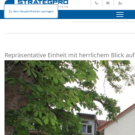
+49 621 729 265 - 0
info@strategpro.
Login
STRATEGPRO
Immobilienangebote
Gewerbeimmobilien
Zu den Hauptinhalten springen
Menü
Repräsentative Einheit mit herrlichem Blick au