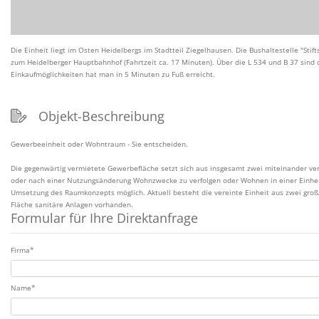
Die Einheit liegt im Osten Heidelbergs im Stadtteil Ziegelhausen. Die Bushaltestelle "Stif
zum Heidelberger Hauptbahnhof (Fahrtzeit ca. 17 Minuten). Über die L 534 und B 37 sind
Einkaufmöglichkeiten hat man in 5 Minuten zu Fuß erreicht.
Objekt-Beschreibung
Gewerbeeinheit oder Wohntraum - Sie entscheiden.
Die gegenwärtig vermietete Gewerbefläche setzt sich aus insgesamt zwei miteinander ve
oder nach einer Nutzungsänderung Wohnzwecke zu verfolgen oder Wohnen in einer Einheit u
Umsetzung des Raumkonzepts möglich. Aktuell besteht die vereinte Einheit aus zwei gro
Fläche sanitäre Anlagen vorhanden.
Formular für Ihre Direktanfrage
Zulassung*
Firma*
Name*