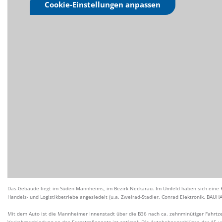
Cookie-Einstellungen anpassen
Das Gebäude liegt im Süden Mannheims, im Bezirk Neckarau. Im Umfeld haben sich eine R
Handels- und Logistikbetriebe angesiedelt (u.a. Zweirad-Stadler, Conrad Elektronik, BAU
Mit dem Auto ist die Mannheimer Innenstadt über die B36 nach ca. zehnminütiger Fahrtze
Verkehrsanbindung an das Fernstraßennetz ist optimal: Die Autobahnanschlüsse der A5 u