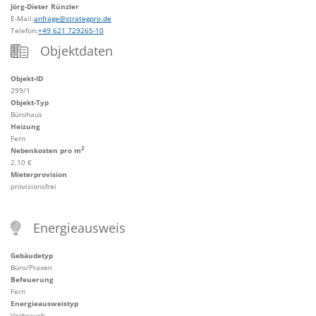
Jörg-Dieter Rünzler
E-Mail:
anfrage@strategpro.de
Telefon:
+49 621 729265-10
Objektdaten
Objekt-ID
299/1
Objekt-Typ
Bürohaus
Heizung
Fern
2
Nebenkosten pro m
2,10 €
Mieterprovision
provisionsfrei
Energieausweis
Gebäudetyp
Büro/Praxen
Befeuerung
Fern
Energieausweistyp
Verbrauch