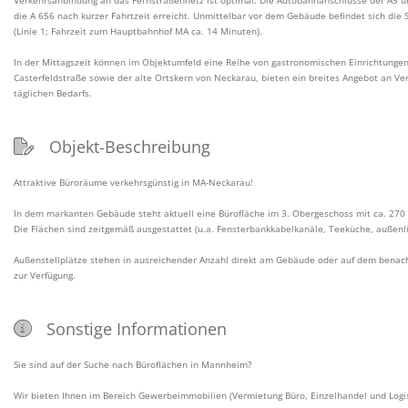
die A 656 nach kurzer Fahrtzeit erreicht. Unmittelbar vor dem Gebäude befindet sich die 
(Linie 1; Fahrzeit zum Hauptbahnhof MA ca. 14 Minuten).
In der Mittagszeit können im Objektumfeld eine Reihe von gastronomischen Einrichtunge
Casterfeldstraße sowie der alte Ortskern von Neckarau, bieten ein breites Angebot an Ve
täglichen Bedarfs.
Objekt-Beschreibung
Attraktive Büroräume verkehrsgünstig in MA-Neckarau!
In dem markanten Gebäude steht aktuell eine Bürofläche im 3. Obergeschoss mit ca. 270 
Die Flächen sind zeitgemäß ausgestattet (u.a. Fensterbankkabelkanäle, Teeküche, außenl
Außenstellplätze stehen in ausreichender Anzahl direkt am Gebäude oder auf dem benac
zur Verfügung.
Sonstige Informationen
Sie sind auf der Suche nach Büroflächen in Mannheim?
Wir bieten Ihnen im Bereich Gewerbeimmobilien (Vermietung Büro, Einzelhandel und Logist