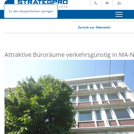
+49 621 729 265 - 0
info@strategpro.
Login
STRATEGPRO
Immobilienangebote
Gewerbeimmobilien
Zu den Hauptinhalten springen
Menü
Zurück zur Übersicht
Attraktive Büroräume verkehrsgünstig in MA-