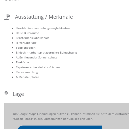
Ausstattung / Merkmale
Flexible Raumaufteilungsmöglichkeiten
Helle Büroräume
Fensterbankkabelkanäle
IT-Verkabelung
Teppichboden
Bildschirmarbeitsplatzgerechte Beleuchtung
Außenliegender Sonnenschutz
Teeküche
Repräsentative Verkehrsflächen
Personenaufzug
Außenstellplätze
Lage
Um Google Maps-Einbindungen nutzen zu können, stimmen Sie bitte dem Austausch 
"Google Maps" in den Einstellungen der Cookies erlauben.