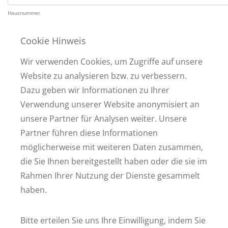
Hausnummer
Cookie Hinweis
PLZ
Wir verwenden Cookies, um Zugriffe auf unsere
Wohnort
Website zu analysieren bzw. zu verbessern.
Dazu geben wir Informationen zu Ihrer
Ihre Nachricht
Verwendung unserer Website anonymisiert an
unsere Partner für Analysen weiter. Unsere
Partner führen diese Informationen
Ich bin damit einverstanden, dass meine oben genannten Daten für den Zeitraum de
möglicherweise mit weiteren Daten zusammen,
gespeichert werden. Ich habe die aktuelle
Datenschutzerklärung
gelesen und akzepti
ich jederzeit mit Wirkung für die Zukunft widerrufen, indem ich mich an info@strate
die Sie Ihnen bereitgestellt haben oder die sie im
* Zur Bearbeitung Ihrer Anfrage müssen alle mit einem Sternchen markierten Felder ausge
Rahmen Ihrer Nutzung der Dienste gesammelt
ABSCHICKEN
haben.
Zurück zur Übersicht
Bitte erteilen Sie uns Ihre Einwilligung, indem Sie