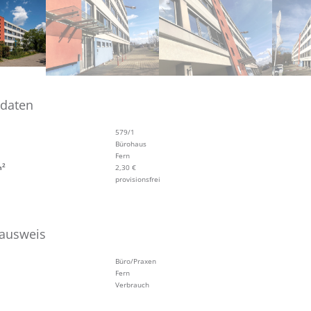
tdaten
579/1
Bürohaus
Fern
2
m
2,30 €
provisionsfrei
eausweis
Büro/Praxen
Fern
Verbrauch