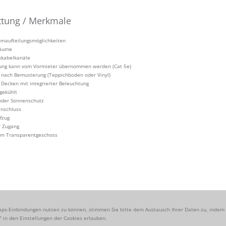
ttung / Merkmale
umaufteilungsmöglichkeiten
räume
kkabelkanäle
lung kann vom Vormieter übernommen werden (Cat 5e)
 nach Bemusterung (Teppichboden oder Vinyl)
Decken mit integrierter Beleuchtung
 gekühlt
nder Sonnenschutz
nschluss
fzug
r Zugang
 im Transparentgeschoss
s-Einbindungen nutzen zu können, stimmen Sie bitte dem Austausch Ihrer Daten zu, indem 
 in den Einstellungen der Cookies erlauben.