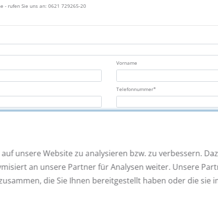
ne - rufen Sie uns an: 0621 729265-20
Vorname
Telefonnummer*
Hausnummer
Wohnort
 auf unsere Website zu analysieren bzw. zu verbessern. Daz
siert an unsere Partner für Analysen weiter. Unsere Part
zusammen, die Sie Ihnen bereitgestellt haben oder die sie
r offenen Kontaktanfrage gespeichert werden. Ich habe die aktuelle
Datenschutzerklärung
gel