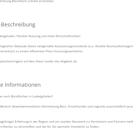
Richtung Mannheim schnell erreichbar.
-Beschreibung
wigshafen: Flexible Nutzung und hohe Wirtschaftlichkeit.
rtigstellte Gebäude bietet zeitgemäße Ausstattungsstandards (u.a. flexible Raumaufteilungs
enschutz) zu einem effizienten Preis-/Leistungsverhältnis.
llplatzkontingent auf dem Areal rundet das Angebot ab.
ge Informationen
che nach Büroflächen in Ludwigshafen?
 Bereich Gewerbeimmobilien (Vermietung Büro, Einzelhandel und Logistik) ausschließlich prov
ngjährigen Erfahrung in der Region und ein starkes Netzwerk zu Vermietern und Partnern helf
n-Neckar zu verschaffen und die für Sie optimale Immobilie zu finden.