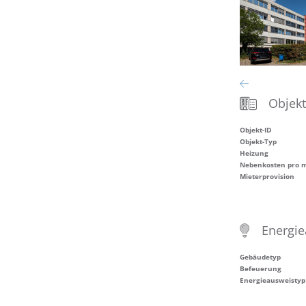
Objek
Objekt-ID
Objekt-Typ
Heizung
Nebenkosten pro 
Mieterprovision
Energi
Gebäudetyp
Befeuerung
Energieausweistyp