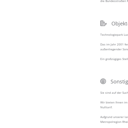
die Bundesstraßen 
Objekt
Technologiepark Lud
Das im Jahr 2001 fe
außenliegender Sonn
Ein großzügiges Ste
Sonsti
Sie sind auf der Su
Wir bieten Ihnen im
Nulltarif.
Aufgrund unserer la
Metropolregion Rhei