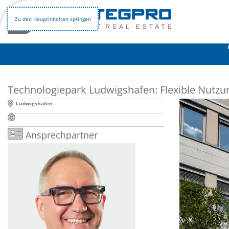
STRATEGPRO
Immobilienangebote
Gewerbeimmobilien
Zu den Hauptinhalten springen
Vorheriges
Technologiepark Ludwigshafen: Flexible Nutzun
Ludwigshafen
Ansprechpartner