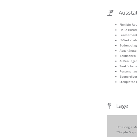
Aussta
Flexible Ra
Helle Büro
Fensterban
IT-Verkabe
Bodenbelag
Abgehängte 
Teilflächen
Außenliege
Teeküchena
Personenau
Ebenerdige
Stellplätze
Lage
Um Google Map
"Google Maps"