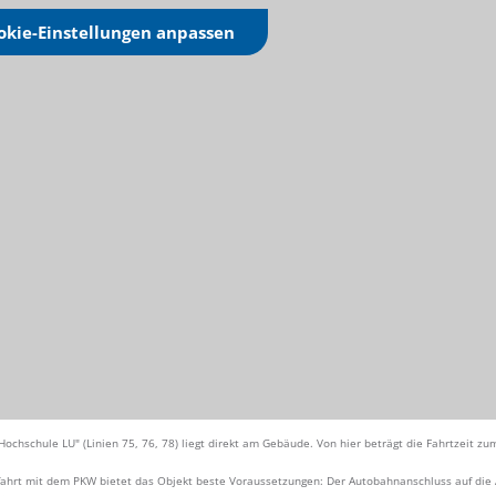
okie-Einstellungen anpassen
"Hochschule LU" (Linien 75, 76, 78) liegt direkt am Gebäude. Von hier beträgt die Fahrtzeit 
fahrt mit dem PKW bietet das Objekt beste Voraussetzungen: Der Autobahnanschluss auf die 