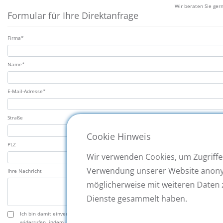
Wir beraten Sie ger
Formular für Ihre Direktanfrage
Zulassung*
Firma*
Name*
E-Mail-Adresse*
Straße
Cookie Hinweis
PLZ
Wir verwenden Cookies, um Zugriffe
Verwendung unserer Website anonymi
Ihre Nachricht
möglicherweise mit weiteren Daten 
Dienste gesammelt haben.
Ich bin damit einverstanden, dass meine oben genannten Daten für den Zeitraum de
widerrufen, indem ich mich an info@strategpro.de wende.*